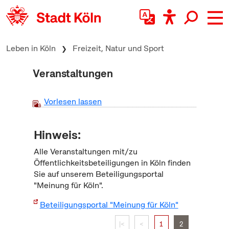
zum Inhalt springen
Leben in Köln
Freizeit, Natur und Sport
Veranstaltungen
Vorlesen lassen
Hinweis:
Alle Veranstaltungen mit/zu
Öffentlichkeitsbeteiligungen in Köln finden
Sie auf unserem Beteiligungsportal
"Meinung für Köln".
Beteiligungsportal "Meinung für Köln"
|<
<
1
2