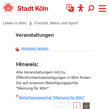
zum Inhalt springen
Leben in Köln
Freizeit, Natur und Sport
Veranstaltungen
Vorlesen lassen
Hinweis:
Alle Veranstaltungen mit/zu
Öffentlichkeitsbeteiligungen in Köln finden
Sie auf unserem Beteiligungsportal
"Meinung für Köln".
Beteiligungsportal "Meinung für Köln"
|<
<
1
2