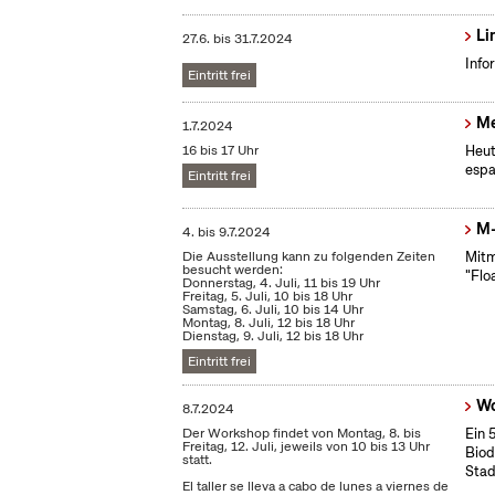
Li
27.6.
bis
31.7.2024
Info
Eintritt frei
Me
1.7.2024
16 bis 17 Uhr
Heut
espa
Eintritt frei
M-
4.
bis
9.7.2024
Die Ausstellung kann zu folgenden Zeiten
Mitm
besucht werden:
"Flo
Donnerstag, 4. Juli, 11 bis 19 Uhr
Freitag, 5. Juli, 10 bis 18 Uhr
Samstag, 6. Juli, 10 bis 14 Uhr
Montag, 8. Juli, 12 bis 18 Uhr
Dienstag, 9. Juli, 12 bis 18 Uhr
Eintritt frei
Wo
8.7.2024
Der Workshop findet von Montag, 8. bis
Ein 
Freitag, 12. Juli, jeweils von 10 bis 13 Uhr
Biod
statt.
Stad
El taller se lleva a cabo de lunes a viernes de