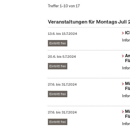
Treffer 1–10 von 17
Veranstaltungen für Montags Juli
IC
13.6.
bis
15.7.2024
Info
Eintritt frei
Am
20.6.
bis
5.7.2024
Fl
Eintritt frei
Info
Mü
27.6.
bis
31.7.2024
Fl
Eintritt frei
Info
Mü
27.6.
bis
31.7.2024
Fl
Eintritt frei
Info