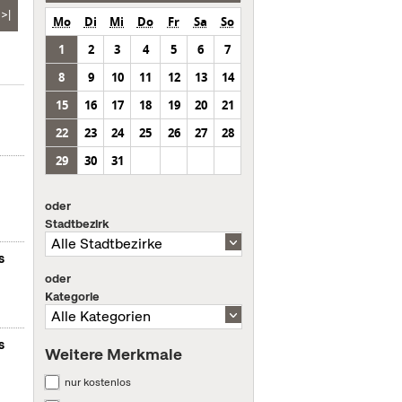
>|
Mo
Di
Mi
Do
Fr
Sa
So
1
2
3
4
5
6
7
8
9
10
11
12
13
14
15
16
17
18
19
20
21
22
23
24
25
26
27
28
29
30
31
oder
Stadtbezirk
s
oder
Kategorie
s
Weitere Merkmale
nur kostenlos