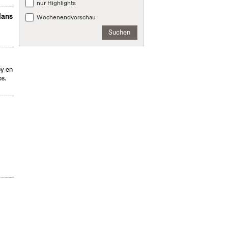
nur Highlights
lans
Wochenendvorschau
Suchen
oy en
os.
n