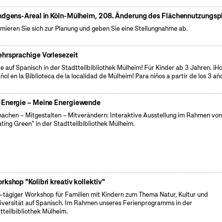
ndgens-Areal in Köln-Mülheim, 208. Änderung des Flächennutzungsp
rmieren Sie sich zur Planung und geben Sie eine Stellungnahme ab.
hrsprachige Vorlesezeit
e auf Spanisch in der Stadtteilbibliothek Mülheim! Für Kinder ab 3 Jahren. ¡H
ñol en la Biblioteca de la localidad de Mülheim! Para niños a partir de los 3 añ
Energie – Meine Energiewende
achen – Mitgestalten – Mitverändern: Interaktive Ausstellung im Rahmen vo
ating Green" in der Stadtteilbibliothek Mülheim.
rkshop "Kolibri kreativ kollektiv"
5-tägiger Workshop für Familien mit Kindern zum Thema Natur, Kultur und
iversität auf Spanisch. Im Rahmen unseres Ferienprogramms in der
tteilbibliothek Mülheim.