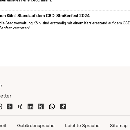
en unseres Ferienprogramms.
ch Köln!-Stand auf dem CSD-Straßenfest 2024
 die Stadtvewaltung Köln, sind erstmalig mit einem Karrierestand auf dem CS
ßenfest vertreten!
e
etter
heit
Gebärdensprache
Leichte Sprache
Sitemap