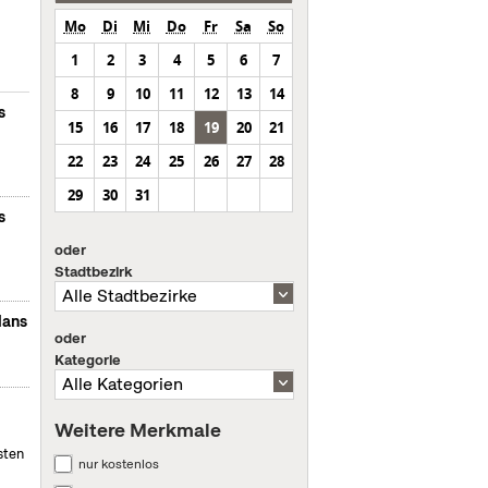
Mo
Di
Mi
Do
Fr
Sa
So
1
2
3
4
5
6
7
8
9
10
11
12
13
14
s
15
16
17
18
19
20
21
22
23
24
25
26
27
28
29
30
31
s
oder
Stadtbezirk
lans
oder
Kategorie
Weitere Merkmale
sten
nur kostenlos