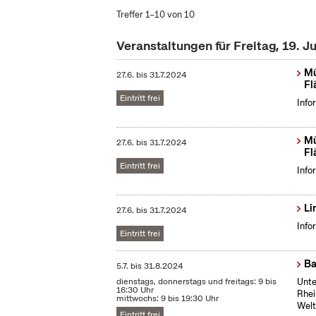
Treffer 1–10 von 10
Veranstaltungen für Freitag, 19. J
Mü
27.6.
bis
31.7.2024
Fl
Eintritt frei
Info
Mü
27.6.
bis
31.7.2024
Fl
Eintritt frei
Info
Li
27.6.
bis
31.7.2024
Info
Eintritt frei
Ba
5.7.
bis
31.8.2024
dienstags, donnerstags und freitags: 9 bis
Unte
16:30 Uhr
Rhei
mittwochs: 9 bis 19:30 Uhr
Welt
Eintritt frei