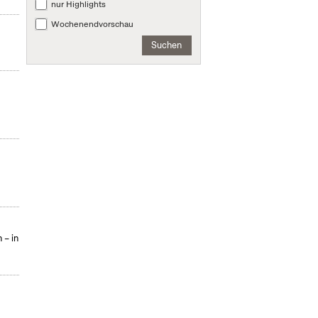
nur Highlights
Wochenendvorschau
Suchen
 – in
m