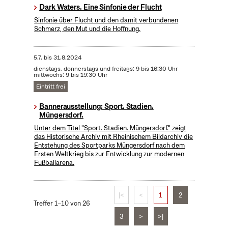
Dark Waters. Eine Sinfonie der Flucht
Sinfonie über Flucht und den damit verbundenen
Schmerz, den Mut und die Hoffnung.
5.7.
bis
31.8.2024
dienstags, donnerstags und freitags: 9 bis 16:30 Uhr
mittwochs: 9 bis 19:30 Uhr
Eintritt frei
Bannerausstellung: Sport. Stadien.
Müngersdorf.
Unter dem Titel "Sport. Stadien. Müngersdorf." zeigt
das Historische Archiv mit Rheinischem Bildarchiv die
Entstehung des Sportparks Müngersdorf nach dem
Ersten Weltkrieg bis zur Entwicklung zur modernen
Fußballarena.
|<
<
1
2
Treffer 1–10 von 26
3
>
>|