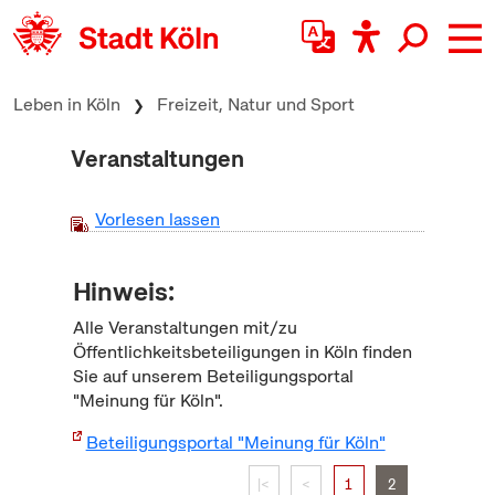
zum Inhalt springen
Leben in Köln
Freizeit, Natur und Sport
Veranstaltungen
Vorlesen lassen
Hinweis:
Alle Veranstaltungen mit/zu
Öffentlichkeitsbeteiligungen in Köln finden
Sie auf unserem Beteiligungsportal
"Meinung für Köln".
Beteiligungsportal "Meinung für Köln"
|<
<
1
2