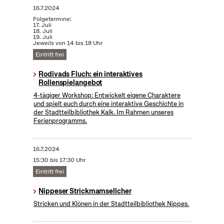
16.7.2024
Folgetermine:
17. Juli
18. Juli
19. Juli
Jeweils von 14 bis 18 Uhr
Eintritt frei
Rodivads Fluch: ein interaktives
Rollenspielangebot
4-tägiger Workshop: Entwickelt eigene Charaktere
und spielt euch durch eine interaktive Geschichte in
der Stadtteilbibliothek Kalk. Im Rahmen unseres
Ferienprogramms.
16.7.2024
15:30 bis 17:30 Uhr
Eintritt frei
Nippeser Strickmamsellcher
Stricken und Klönen in der Stadtteilbibliothek Nippes.