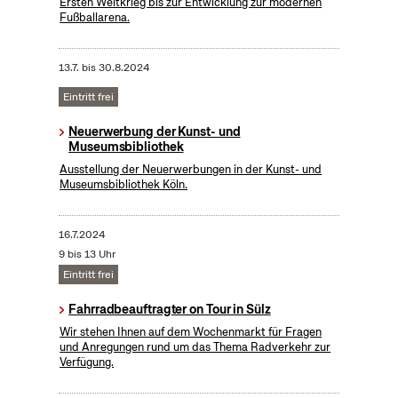
Ersten Weltkrieg bis zur Entwicklung zur modernen
Fußballarena.
13.7.
bis
30.8.2024
Eintritt frei
Neuerwerbung der Kunst- und
Museumsbibliothek
Ausstellung der Neuerwerbungen in der Kunst- und
Museumsbibliothek Köln.
16.7.2024
9 bis 13 Uhr
Eintritt frei
Fahrradbeauftragter on Tour in Sülz
Wir stehen Ihnen auf dem Wochenmarkt für Fragen
und Anregungen rund um das Thema Radverkehr zur
Verfügung.