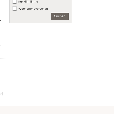
nur Highlights
Wochenendvorschau
Suchen
r
r
>|