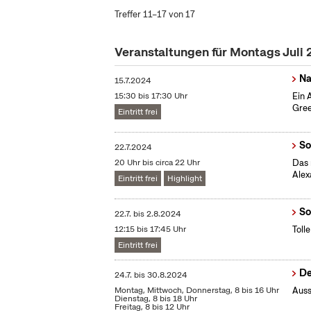
Treffer 11–17 von 17
Veranstaltungen für Montags Juli
Na
15.7.2024
15:30 bis 17:30 Uhr
Ein 
Gree
Eintritt frei
So
22.7.2024
20 Uhr bis circa 22 Uhr
Das 
Alex
Eintritt frei
Highlight
So
22.7.
bis
2.8.2024
12:15 bis 17:45 Uhr
Toll
Eintritt frei
De
24.7.
bis
30.8.2024
Montag, Mittwoch, Donnerstag, 8 bis 16 Uhr
Auss
Dienstag, 8 bis 18 Uhr
Freitag, 8 bis 12 Uhr