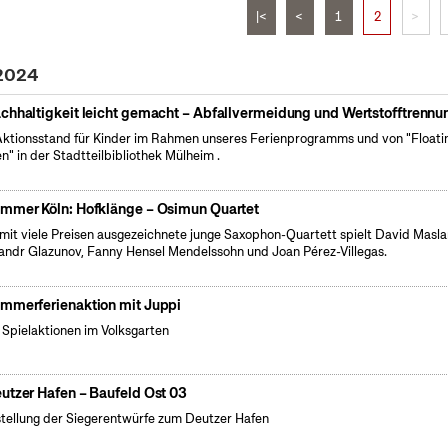
|<
<
1
2
>
 2024
chhaltigkeit leicht gemacht – Abfallvermeidung und Wertstofftrennu
Aktionsstand für Kinder im Rahmen unseres Ferienprogramms und von "Floati
n" in der Stadtteilbibliothek Mülheim .
mmer Köln: Hofklänge – Osimun Quartet
mit viele Preisen ausgezeichnete junge Saxophon-Quartett spielt David Masla
andr Glazunov, Fanny Hensel Mendelssohn und Joan Pérez-Villegas.
mmerferienaktion mit Juppi
e Spielaktionen im Volksgarten
utzer Hafen – Baufeld Ost 03
tellung der Siegerentwürfe zum Deutzer Hafen