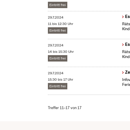
Eintritt frei
Es
29.7.2024
11 bis 12:30 Uhr
Räts
Kind
Eintritt frei
Es
29.7.2024
14 bis 15:30 Uhr
Räts
Kind
Eintritt frei
Ze
29.7.2024
15:30 bis 17 Uhr
Info
Feri
Eintritt frei
Treffer 11–17 von 17