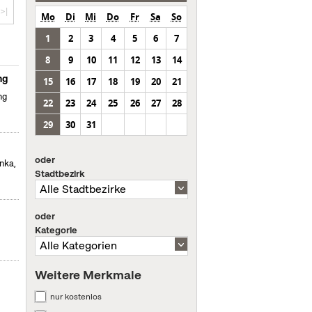
>|
Mo
Di
Mi
Do
Fr
Sa
So
1
2
3
4
5
6
7
8
9
10
11
12
13
14
ng
15
16
17
18
19
20
21
ng
22
23
24
25
26
27
28
29
30
31
oder
nka,
Stadtbezirk
oder
Kategorie
Weitere Merkmale
nur kostenlos