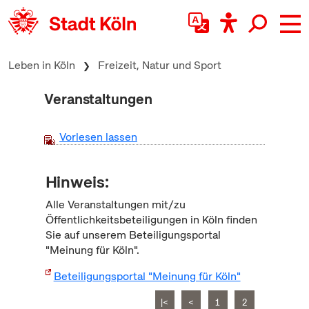
zum Inhalt springen
Leben in Köln
Freizeit, Natur und Sport
Veranstaltungen
Vorlesen lassen
Hinweis:
Alle Veranstaltungen mit/zu
Öffentlichkeitsbeteiligungen in Köln finden
Sie auf unserem Beteiligungsportal
"Meinung für Köln".
Beteiligungsportal "Meinung für Köln"
|<
<
1
2