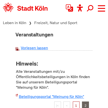
zum Inhalt springen
Leben in Köln
Freizeit, Natur und Sport
Veranstaltungen
Vorlesen lassen
Hinweis:
Alle Veranstaltungen mit/zu
Öffentlichkeitsbeteiligungen in Köln finden
Sie auf unserem Beteiligungsportal
"Meinung für Köln".
Beteiligungsportal "Meinung für Köln"
|<
<
1
2