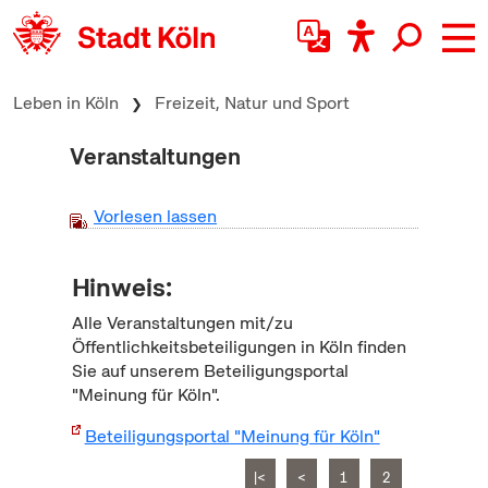
zum Inhalt springen
Leben in Köln
Freizeit, Natur und Sport
Veranstaltungen
Vorlesen lassen
Hinweis:
Alle Veranstaltungen mit/zu
Öffentlichkeitsbeteiligungen in Köln finden
Sie auf unserem Beteiligungsportal
"Meinung für Köln".
Beteiligungsportal "Meinung für Köln"
|<
<
1
2