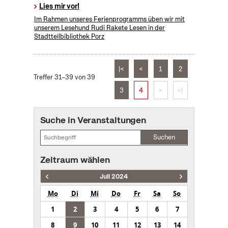
Lies mir vor!
Im Rahmen unseres Ferienprogramms üben wir mit
unserem Lesehund Rudi Rakete Lesen in der
Stadtteilbibliothek Porz
|<
<
1
2
Treffer 31–39 von 39
3
4
>
>|
Suche in Veranstaltungen
Suchen
Zeitraum wählen
Juli 2024
Mo
Di
Mi
Do
Fr
Sa
So
1
2
3
4
5
6
7
8
9
10
11
12
13
14