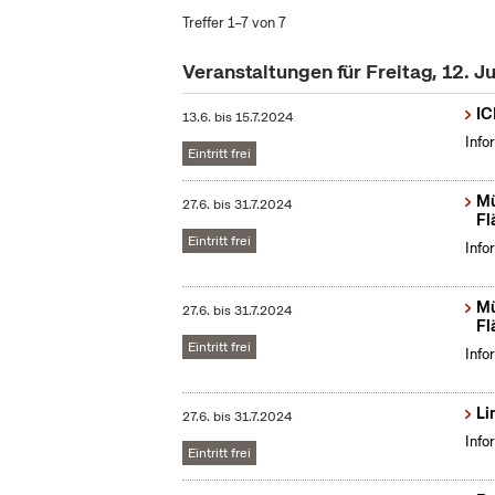
Treffer 1–7 von 7
Veranstaltungen für Freitag, 12. J
IC
13.6.
bis
15.7.2024
Info
Eintritt frei
Mü
27.6.
bis
31.7.2024
Fl
Eintritt frei
Info
Mü
27.6.
bis
31.7.2024
Fl
Eintritt frei
Info
Li
27.6.
bis
31.7.2024
Info
Eintritt frei