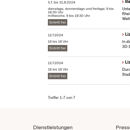
Ba
5.7.
bis
31.8.2024
dienstags, donnerstags und freitags: 9 bis
Unte
16:30 Uhr
Rhei
mittwochs: 9 bis 19:30 Uhr
Welt
Eintritt frei
Li
12.7.2024
16 bis 18 Uhr
In d
3D-D
Eintritt frei
Li
12.7.2024
16 bis 18 Uhr
Durc
Stad
Eintritt frei
Treffer 1–7 von 7
Dienstleistungen
Press