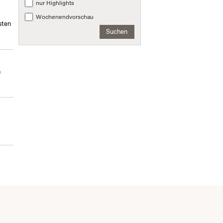
nur Highlights
Wochenendvorschau
sten
Suchen
n