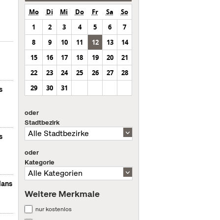
Mo
Di
Mi
Do
Fr
Sa
So
1
2
3
4
5
6
7
8
9
10
11
12
13
14
15
16
17
18
19
20
21
22
23
24
25
26
27
28
29
30
31
s
oder
Stadtbezirk
s
oder
Kategorie
lans
Weitere Merkmale
nur kostenlos