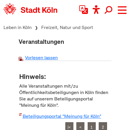
zum Inhalt springen
Leben in Köln
Freizeit, Natur und Sport
Veranstaltungen
Vorlesen lassen
Hinweis:
Alle Veranstaltungen mit/zu
Öffentlichkeitsbeteiligungen in Köln finden
Sie auf unserem Beteiligungsportal
"Meinung für Köln".
Beteiligungsportal "Meinung für Köln"
|<
<
1
2