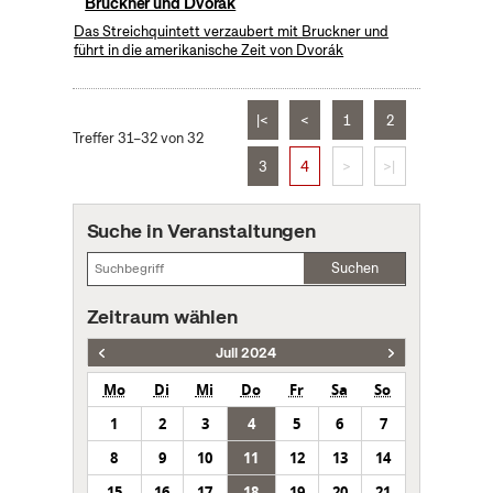
Bruckner und Dvorak
Das Streichquintett verzaubert mit Bruckner und
führt in die amerikanische Zeit von Dvorák
|<
<
1
2
Treffer 31–32 von 32
3
4
>
>|
Suche in Veranstaltungen
Suchen
Zeitraum wählen
Juli 2024
Mo
Di
Mi
Do
Fr
Sa
So
1
2
3
4
5
6
7
8
9
10
11
12
13
14
15
16
17
18
19
20
21