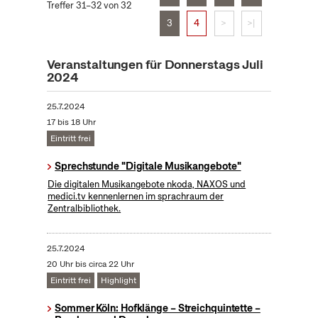
Treffer 31–32 von 32
3
4
>
>|
Veranstaltungen für Donnerstags Juli
2024
25.7.2024
17 bis 18 Uhr
Eintritt frei
Sprechstunde "Digitale Musikangebote"
Die digitalen Musikangebote nkoda, NAXOS und
medici.tv kennenlernen im sprachraum der
Zentralbibliothek.
25.7.2024
20 Uhr bis circa 22 Uhr
Eintritt frei
Highlight
Sommer Köln: Hofklänge – Streichquintette –