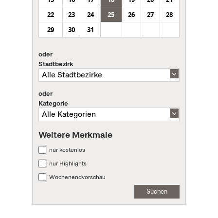
22
23
24
25
26
27
28
29
30
31
oder
Stadtbezirk
oder
Kategorie
Weitere Merkmale
nur kostenlos
nur Highlights
Wochenendvorschau
Suchen