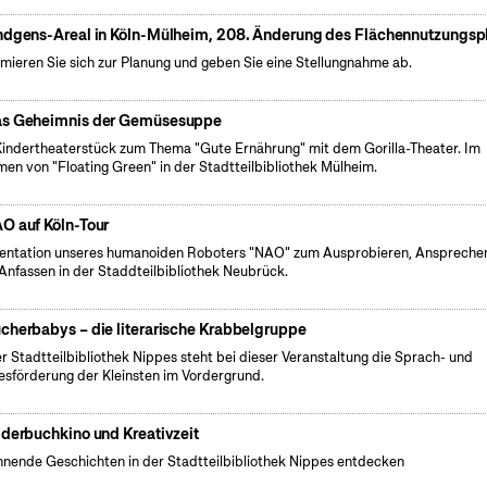
ndgens-Areal in Köln-Mülheim, 208. Änderung des Flächennutzungsp
rmieren Sie sich zur Planung und geben Sie eine Stellungnahme ab.
s Geheimnis der Gemüsesuppe
Kindertheaterstück zum Thema "Gute Ernährung" mit dem Gorilla-Theater. Im
en von "Floating Green" in der Stadtteilbibliothek Mülheim.
O auf Köln-Tour
entation unseres humanoiden Roboters "NAO" zum Ausprobieren, Anspreche
Anfassen in der Staddteilbibliothek Neubrück.
cherbabys – die literarische Krabbelgruppe
er Stadtteilbibliothek Nippes steht bei dieser Veranstaltung die Sprach- und
esförderung der Kleinsten im Vordergrund.
lderbuchkino und Kreativzeit
nende Geschichten in der Stadtteilbibliothek Nippes entdecken