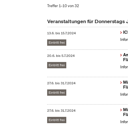
Treffer 1–10 von 32
Veranstaltungen für Donnerstags 
IC
13.6.
bis
15.7.2024
Info
Eintritt frei
Am
20.6.
bis
5.7.2024
Fl
Eintritt frei
Info
Mü
27.6.
bis
31.7.2024
Fl
Eintritt frei
Info
Mü
27.6.
bis
31.7.2024
Fl
Eintritt frei
Info