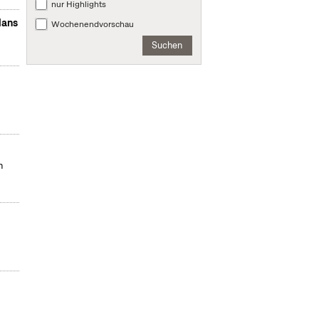
nur Highlights
lans
Wochenendvorschau
Suchen
n