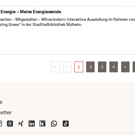
Energie – Meine Energiewende
achen – Mitgestalten – Mitverändern: Interaktive Ausstellung im Rahmen vo
ating Green" in der Stadtteilbibliothek Mülheim.
|<
<
1
2
3
4
>
e
etter