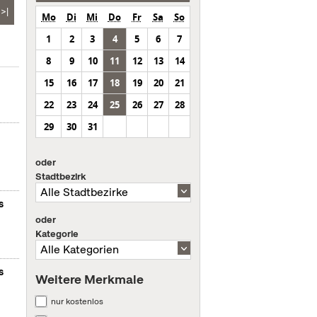
>|
Mo
Di
Mi
Do
Fr
Sa
So
1
2
3
4
5
6
7
8
9
10
11
12
13
14
15
16
17
18
19
20
21
22
23
24
25
26
27
28
29
30
31
oder
Stadtbezirk
s
oder
Kategorie
s
Weitere Merkmale
nur kostenlos