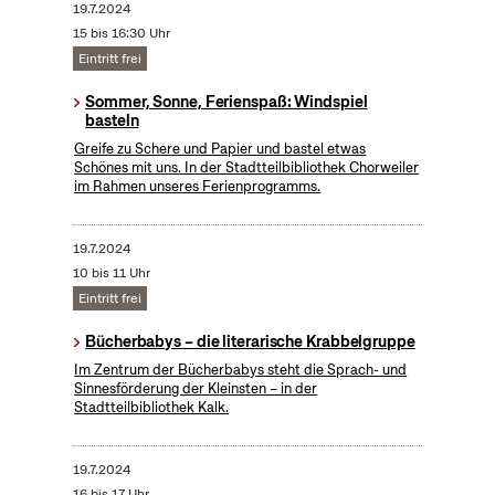
19.7.2024
15 bis 16:30 Uhr
Eintritt frei
Sommer, Sonne, Ferienspaß: Windspiel
basteln
Greife zu Schere und Papier und bastel etwas
Schönes mit uns. In der Stadtteilbibliothek Chorweiler
im Rahmen unseres Ferienprogramms.
19.7.2024
10 bis 11 Uhr
Eintritt frei
Bücherbabys – die literarische Krabbelgruppe
Im Zentrum der Bücherbabys steht die Sprach- und
Sinnesförderung der Kleinsten – in der
Stadtteilbibliothek Kalk.
19.7.2024
16 bis 17 Uhr