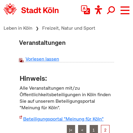
zum Inhalt springen
Leben in Köln
Freizeit, Natur und Sport
Veranstaltungen
Vorlesen lassen
Hinweis:
Alle Veranstaltungen mit/zu
Öffentlichkeitsbeteiligungen in Köln finden
Sie auf unserem Beteiligungsportal
"Meinung für Köln".
Beteiligungsportal "Meinung für Köln"
|<
<
1
2