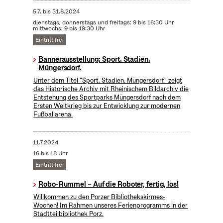
5.7.
bis
31.8.2024
dienstags, donnerstags und freitags: 9 bis 16:30 Uhr
mittwochs: 9 bis 19:30 Uhr
Eintritt frei
Bannerausstellung: Sport. Stadien.
Müngersdorf.
Unter dem Titel "Sport. Stadien. Müngersdorf." zeigt
das Historische Archiv mit Rheinischem Bildarchiv die
Entstehung des Sportparks Müngersdorf nach dem
Ersten Weltkrieg bis zur Entwicklung zur modernen
Fußballarena.
11.7.2024
16 bis 18 Uhr
Eintritt frei
Robo-Rummel – Auf die Roboter, fertig, los!
Willkommen zu den Porzer Bibliothekskirmes-
Wochen! Im Rahmen unseres Ferienprogramms in der
Stadtteilbibliothek Porz.