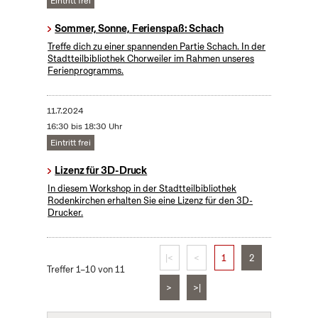
Eintritt frei
Sommer, Sonne, Ferienspaß: Schach
Treffe dich zu einer spannenden Partie Schach. In der
Stadtteilbibliothek Chorweiler im Rahmen unseres
Ferienprogramms.
11.7.2024
16:30 bis 18:30 Uhr
Eintritt frei
Lizenz für 3D-Druck
In diesem Workshop in der Stadtteilbibliothek
Rodenkirchen erhalten Sie eine Lizenz für den 3D-
Drucker.
|<
<
1
2
Treffer 1–10 von 11
>
>|