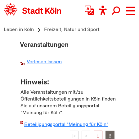
zum Inhalt springen
Leben in Köln
Freizeit, Natur und Sport
Veranstaltungen
Vorlesen lassen
Hinweis:
Alle Veranstaltungen mit/zu
Öffentlichkeitsbeteiligungen in Köln finden
Sie auf unserem Beteiligungsportal
"Meinung für Köln".
Beteiligungsportal "Meinung für Köln"
|<
<
1
2