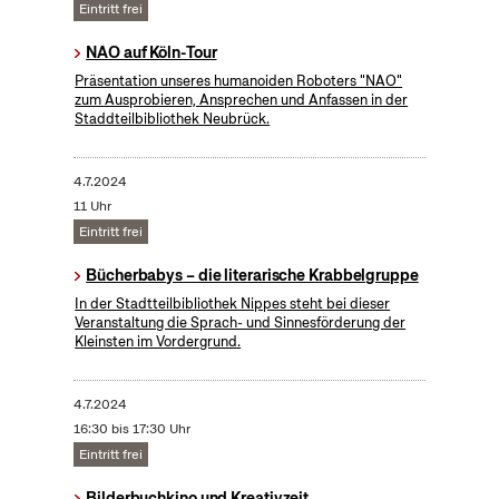
Eintritt frei
NAO auf Köln-Tour
Präsentation unseres humanoiden Roboters "NAO"
zum Ausprobieren, Ansprechen und Anfassen in der
Staddteilbibliothek Neubrück.
4.7.2024
11 Uhr
Eintritt frei
Bücherbabys – die literarische Krabbelgruppe
In der Stadtteilbibliothek Nippes steht bei dieser
Veranstaltung die Sprach- und Sinnesförderung der
Kleinsten im Vordergrund.
4.7.2024
16:30 bis 17:30 Uhr
Eintritt frei
Bilderbuchkino und Kreativzeit