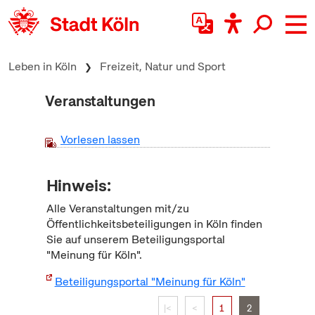
zum Inhalt springen
Leben in Köln
Freizeit, Natur und Sport
Veranstaltungen
Vorlesen lassen
Hinweis:
Alle Veranstaltungen mit/zu
Öffentlichkeitsbeteiligungen in Köln finden
Sie auf unserem Beteiligungsportal
"Meinung für Köln".
Beteiligungsportal "Meinung für Köln"
|<
<
1
2