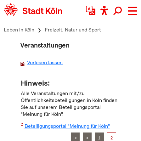
zum Inhalt springen
Leben in Köln
Freizeit, Natur und Sport
Veranstaltungen
Vorlesen lassen
Hinweis:
Alle Veranstaltungen mit/zu
Öffentlichkeitsbeteiligungen in Köln finden
Sie auf unserem Beteiligungsportal
"Meinung für Köln".
Beteiligungsportal "Meinung für Köln"
|<
<
1
2