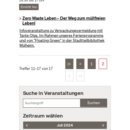
15:30 bis 17 Uhr
Eintritt frei
Zero Waste Leben – Der Weg zum müllfreien
Leben!
Infoveranstaltung zu Verpackungsvermeidung mit
Tante Olga. Im Rahmen unseres Ferienprogramms
und von "Floating Green" in der Stadtteilbibliothek
Mülheim.
|<
<
1
2
Treffer 11–17 von 17
>
>|
Suche in Veranstaltungen
Suchen
Zeitraum wählen
Juli 2024