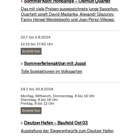
Sommer Köln: Hofklänge – Osimun Quartet
Das mit viele Preisen ausgezeichnete junge Saxophon-
Quartett spielt David Maslanka, Alexandr Glazunov,
Fanny Hensel Mendelssohn und Joan Pérez-Villegas.
22.7.
bis
2.8.2024
12:15 bis 17:45 Uhr
Eintritt frei
Sommerferienaktion mit Juppi
Tolle Spielaktionen im Volksgarten
24.7.
bis
30.8.2024
Montag, Mittwoch, Donnerstag, 8 bis 16 Uhr
Dienstag, 8 bis 18 Uhr
Freitag, 8 bis 12 Uhr
Eintritt frei
Deutzer Hafen – Baufeld Ost 03
Ausstellung der Siegerentwürfe zum Deutzer Hafen