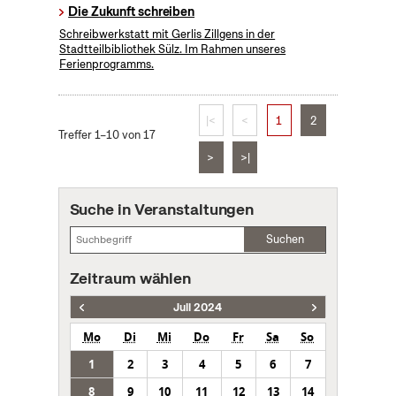
​Die Zukunft schreiben
Schreibwerkstatt mit Gerlis Zillgens in der
Stadtteilbibliothek Sülz. Im Rahmen unseres
Ferienprogramms.
|<
<
1
2
Treffer 1–10 von 17
>
>|
Suche in Veranstaltungen
Suchen
Zeitraum wählen
Juli 2024
Mo
Di
Mi
Do
Fr
Sa
So
1
2
3
4
5
6
7
8
9
10
11
12
13
14