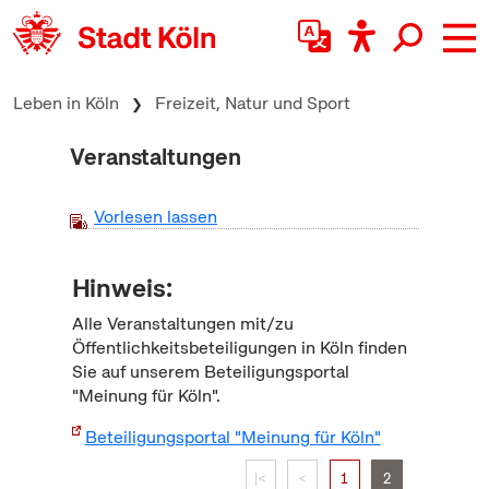
zum Inhalt springen
Leben in Köln
Freizeit, Natur und Sport
Veranstaltungen
Vorlesen lassen
Hinweis:
Alle Veranstaltungen mit/zu
Öffentlichkeitsbeteiligungen in Köln finden
Sie auf unserem Beteiligungsportal
"Meinung für Köln".
Beteiligungsportal "Meinung für Köln"
|<
<
1
2