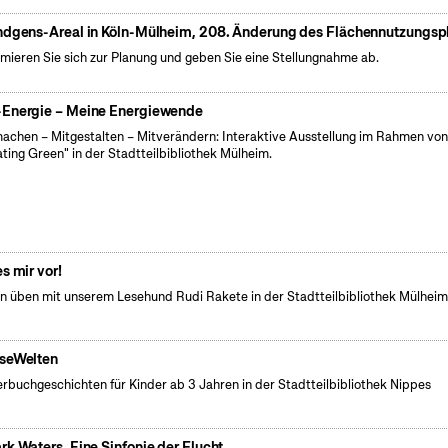
ndgens-Areal in Köln-Mülheim, 208. Änderung des Flächennutzungsp
rmieren Sie sich zur Planung und geben Sie eine Stellungnahme ab.
Energie – Meine Energiewende
achen – Mitgestalten – Mitverändern: Interaktive Ausstellung im Rahmen vo
ating Green" in der Stadtteilbibliothek Mülheim.
es mir vor!
n üben mit unserem Lesehund Rudi Rakete in der Stadtteilbibliothek Mülhei
seWelten
erbuchgeschichten für Kinder ab 3 Jahren in der Stadtteilbibliothek Nippes
rk Waters. Eine Sinfonie der Flucht