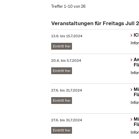
Treffer 1–10 von 26
Veranstaltungen für Freitags Juli
IC
13.6.
bis
15.7.2024
Info
Eintritt frei
Am
20.6.
bis
5.7.2024
Fl
Eintritt frei
Info
Mü
27.6.
bis
31.7.2024
Fl
Eintritt frei
Info
Mü
27.6.
bis
31.7.2024
Fl
Eintritt frei
Info