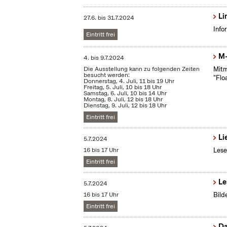
Li
27.6.
bis
31.7.2024
Info
Eintritt frei
M-
4.
bis
9.7.2024
Die Ausstellung kann zu folgenden Zeiten
Mitm
besucht werden:
"Flo
Donnerstag, 4. Juli, 11 bis 19 Uhr
Freitag, 5. Juli, 10 bis 18 Uhr
Samstag, 6. Juli, 10 bis 14 Uhr
Montag, 8. Juli, 12 bis 18 Uhr
Dienstag, 9. Juli, 12 bis 18 Uhr
Eintritt frei
Li
5.7.2024
16 bis 17 Uhr
Lese
Eintritt frei
Le
5.7.2024
16 bis 17 Uhr
Bild
Eintritt frei
Da