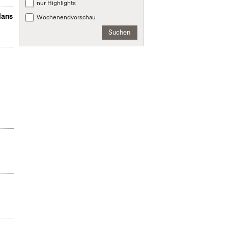
nur Highlights
lans
Wochenendvorschau
Suchen
n
m