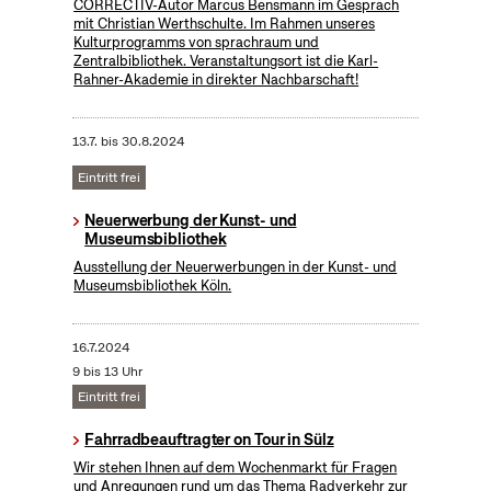
CORRECTIV-Autor Marcus Bensmann im Gespräch
mit Christian Werthschulte. Im Rahmen unseres
Kulturprogramms von sprachraum und
Zentralbibliothek. Veranstaltungsort ist die Karl-
Rahner-Akademie in direkter Nachbarschaft!
13.7.
bis
30.8.2024
Eintritt frei
Neuerwerbung der Kunst- und
Museumsbibliothek
Ausstellung der Neuerwerbungen in der Kunst- und
Museumsbibliothek Köln.
16.7.2024
9 bis 13 Uhr
Eintritt frei
Fahrradbeauftragter on Tour in Sülz
Wir stehen Ihnen auf dem Wochenmarkt für Fragen
und Anregungen rund um das Thema Radverkehr zur