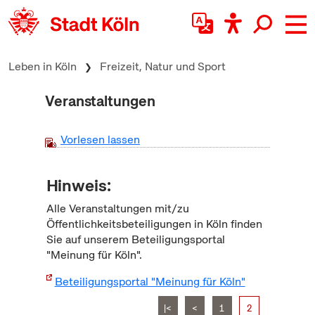
zum Inhalt springen
Leben in Köln
Freizeit, Natur und Sport
Veranstaltungen
Vorlesen lassen
Hinweis:
Alle Veranstaltungen mit/zu
Öffentlichkeitsbeteiligungen in Köln finden
Sie auf unserem Beteiligungsportal
"Meinung für Köln".
Beteiligungsportal "Meinung für Köln"
|<
<
1
2