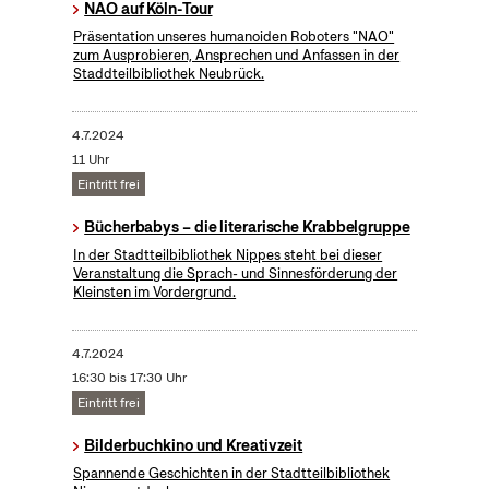
NAO auf Köln-Tour
Präsentation unseres humanoiden Roboters "NAO"
zum Ausprobieren, Ansprechen und Anfassen in der
Staddteilbibliothek Neubrück.
4.7.2024
11 Uhr
Eintritt frei
Bücherbabys – die literarische Krabbelgruppe
In der Stadtteilbibliothek Nippes steht bei dieser
Veranstaltung die Sprach- und Sinnesförderung der
Kleinsten im Vordergrund.
4.7.2024
16:30 bis 17:30 Uhr
Eintritt frei
Bilderbuchkino und Kreativzeit
Spannende Geschichten in der Stadtteilbibliothek