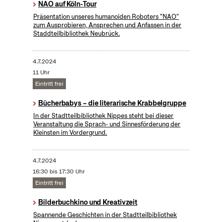
NAO auf Köln-Tour
Präsentation unseres humanoiden Roboters "NAO"
zum Ausprobieren, Ansprechen und Anfassen in der
Staddteilbibliothek Neubrück.
4.7.2024
11 Uhr
Eintritt frei
Bücherbabys – die literarische Krabbelgruppe
In der Stadtteilbibliothek Nippes steht bei dieser
Veranstaltung die Sprach- und Sinnesförderung der
Kleinsten im Vordergrund.
4.7.2024
16:30 bis 17:30 Uhr
Eintritt frei
Bilderbuchkino und Kreativzeit
Spannende Geschichten in der Stadtteilbibliothek