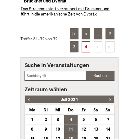
Bruckner und Dvorak
Das Streichquintett verzaubert mit Bruckner und
führt in die amerikanische Zeit von Dvorák
|<
<
1
2
Treffer 31–32 von 32
3
4
>
>|
Suche in Veranstaltungen
Suchen
Zeitraum wählen
Juli 2024
Mo
Di
Mi
Do
Fr
Sa
So
1
2
3
4
5
6
7
8
9
10
11
12
13
14
15
16
17
18
19
20
21