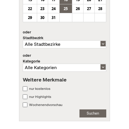
22
23
24
25
26
27
28
29
30
31
oder
Stadtbezirk
oder
Kategorie
Weitere Merkmale
nur kostenlos
nur Highlights
Wochenendvorschau
Suchen