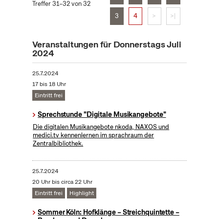
Treffer 31–32 von 32
3
4
>
>|
Veranstaltungen für Donnerstags Juli
2024
25.7.2024
17 bis 18 Uhr
Eintritt frei
Sprechstunde "Digitale Musikangebote"
Die digitalen Musikangebote nkoda, NAXOS und
medici.tv kennenlernen im sprachraum der
Zentralbibliothek.
25.7.2024
20 Uhr bis circa 22 Uhr
Eintritt frei
Highlight
Sommer Köln: Hofklänge – Streichquintette –