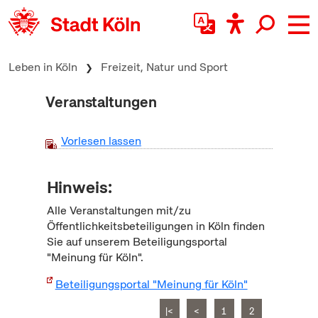
zum Inhalt springen
Leben in Köln
Freizeit, Natur und Sport
Veranstaltungen
Vorlesen lassen
Hinweis:
Alle Veranstaltungen mit/zu
Öffentlichkeitsbeteiligungen in Köln finden
Sie auf unserem Beteiligungsportal
"Meinung für Köln".
Beteiligungsportal "Meinung für Köln"
|<
<
1
2