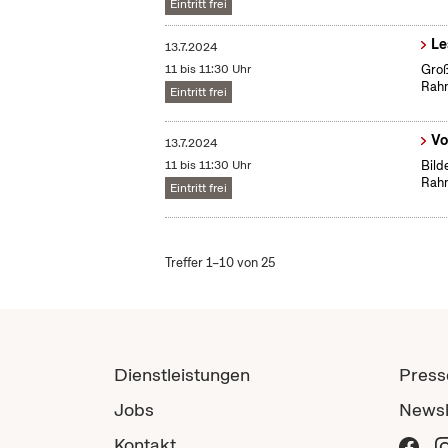
Eintritt frei
Le
13.7.2024
11 bis 11:30 Uhr
Groß
Rah
Eintritt frei
Vo
13.7.2024
11 bis 11:30 Uhr
Bild
Rah
Eintritt frei
Treffer 1–10 von 25
Dienstleistungen
Press
Jobs
Newsl
Kontakt