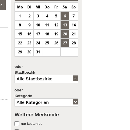
>|
Mo
Di
Mi
Do
Fr
Sa
So
1
2
3
4
5
6
7
8
9
10
11
12
13
14
15
16
17
18
19
20
21
n
22
23
24
25
26
27
28
29
30
31
oder
Stadtbezirk
oder
Kategorie
Weitere Merkmale
nur kostenlos