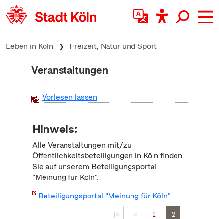
zum Inhalt springen
Leben in Köln
Freizeit, Natur und Sport
Veranstaltungen
Vorlesen lassen
Hinweis:
Alle Veranstaltungen mit/zu
Öffentlichkeitsbeteiligungen in Köln finden
Sie auf unserem Beteiligungsportal
"Meinung für Köln".
Beteiligungsportal "Meinung für Köln"
|<
<
1
2