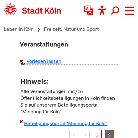
zum Inhalt springen
Leben in Köln
Freizeit, Natur und Sport
Veranstaltungen
Vorlesen lassen
Hinweis:
Alle Veranstaltungen mit/zu
Öffentlichkeitsbeteiligungen in Köln finden
Sie auf unserem Beteiligungsportal
"Meinung für Köln".
Beteiligungsportal "Meinung für Köln"
|<
<
1
2