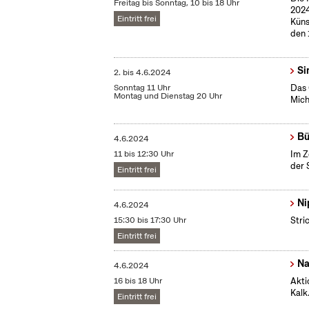
Freitag bis Sonntag, 10 bis 18 Uhr
2024
Eintritt frei
Küns
den 
Si
2.
bis
4.6.2024
Sonntag 11 Uhr
Das 
Montag und Dienstag 20 Uhr
Mich
Bü
4.6.2024
11 bis 12:30 Uhr
Im Z
der 
Eintritt frei
Ni
4.6.2024
15:30 bis 17:30 Uhr
Stri
Eintritt frei
Na
4.6.2024
16 bis 18 Uhr
Akti
Kalk
Eintritt frei