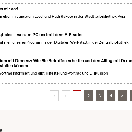
es mir vor!
n üben mit unserem Lesehund Rudi Rakete in der Stadtteilbibliothek Porz
gitales Lesen am PC und mit dem E-Reader
ahmen unseres Programms der Digitalen Werkstatt in der Zentralbibliothek.
ben mit Demenz: Wie Sie Betroffenen helfen und den Alltag mit Dem
stalten können
Vortrag informiert und gibt Hilfestellung -Vortrag und Diskussion
|<
<
1
2
3
4
>
e