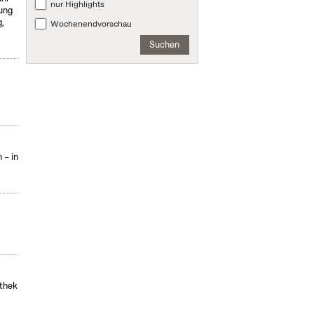
nur Highlights
ung
,
Wochenendvorschau
Suchen
 – in
othek