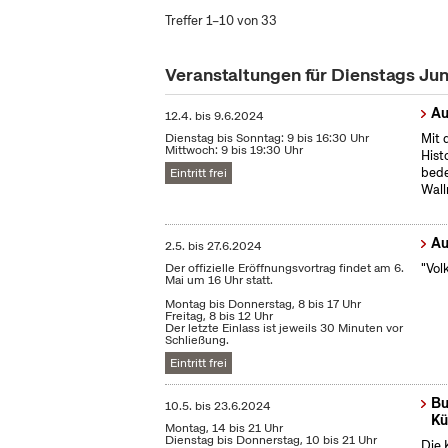
Treffer 1–10 von 33
Veranstaltungen für Dienstags Ju
Au
12.4.
bis
9.6.2024
Dienstag bis Sonntag: 9 bis 16:30 Uhr
Mit 
Mittwoch: 9 bis 19:30 Uhr
Hist
bede
Eintritt frei
Wall
Au
2.5.
bis
27.6.2024
Der offizielle Eröffnungsvortrag findet am 6.
"Vol
Mai um 16 Uhr statt.
Montag bis Donnerstag, 8 bis 17 Uhr
Freitag, 8 bis 12 Uhr
Der letzte Einlass ist jeweils 30 Minuten vor
Schließung.
Eintritt frei
Bu
10.5.
bis
23.6.2024
Kü
Montag, 14 bis 21 Uhr
Dienstag bis Donnerstag, 10 bis 21 Uhr
Die 