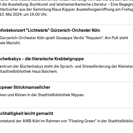
 die Ausstellung: Buchkunst und lateinamerikanische Literatur – Eine Begegn
tlerbücher aus der Sammlung Klaus Küpper. Ausstellungseröffnung am Freitag
10. Mai 2024, um 19.00 Uhr.
nfoniekonzert "Lichtwärts" Gürzenich-Orchester Köln
Gürzenich-Orchester Köln spielt Giuseppe Verdis "Requiem". Am Pult steht
ele Mariotti.
cherbabys – die literarische Krabbelgruppe
entrum der Bücherbabys steht die Sprach- und Sinnesförderung der Kleinsten
Stadtteilbibliothek Haus Balchem.
ppeser Strickmamsellcher
cken und Klönen in der Stadtteilbibliothek Nippes.
chhaltigkeit leicht gemacht
onsstand der AWB Köln im Rahmen von "Floating Green" in der Stadtteilbibli
.