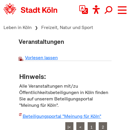
zum Inhalt springen
Leben in Köln
Freizeit, Natur und Sport
Veranstaltungen
Vorlesen lassen
Hinweis:
Alle Veranstaltungen mit/zu
Öffentlichkeitsbeteiligungen in Köln finden
Sie auf unserem Beteiligungsportal
"Meinung für Köln".
Beteiligungsportal "Meinung für Köln"
|<
<
1
2