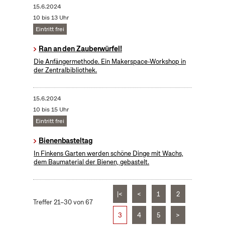
15.6.2024
10 bis 13 Uhr
Eintritt frei
Ran an den Zauberwürfel!
Die Anfängermethode. Ein Makerspace-Workshop in
der Zentralbibliothek.
15.6.2024
10 bis 15 Uhr
Eintritt frei
Bienenbasteltag
In Finkens Garten werden schöne Dinge mit Wachs,
dem Baumaterial der Bienen, gebastelt.
|<
<
1
2
Treffer 21–30 von 67
3
4
5
>