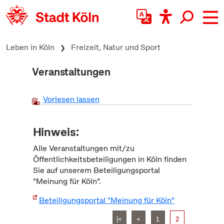
zum Inhalt springen
Leben in Köln
Freizeit, Natur und Sport
Veranstaltungen
Vorlesen lassen
Hinweis:
Alle Veranstaltungen mit/zu
Öffentlichkeitsbeteiligungen in Köln finden
Sie auf unserem Beteiligungsportal
"Meinung für Köln".
Beteiligungsportal "Meinung für Köln"
|<
<
1
2