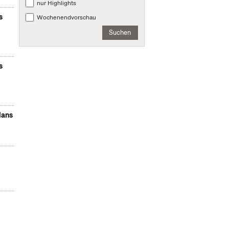
nur Highlights
s
Wochenendvorschau
Suchen
s
lans