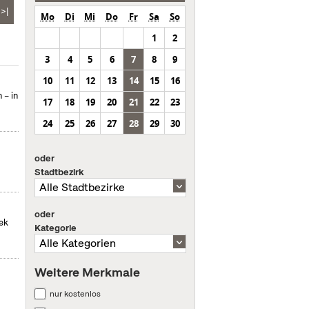
>|
Mo
Di
Mi
Do
Fr
Sa
So
1
2
3
4
5
6
7
8
9
10
11
12
13
14
15
16
 – in
17
18
19
20
21
22
23
24
25
26
27
28
29
30
oder
Stadtbezirk
oder
hek
Kategorie
Weitere Merkmale
nur kostenlos