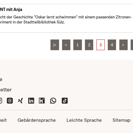
NT mit Anja
cht der Geschichte "Oskar lernt schwimmen" mit einem passenden Zitronen-
riment in der Stadtteilbibliothek Sülz.
|<
<
1
2
3
4
>
e
etter
heit
Gebärdensprache
Leichte Sprache
Sitemap