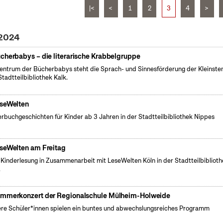
|<
<
1
2
3
4
>
 2024
cherbabys – die literarische Krabbelgruppe
entrum der Bücherbabys steht die Sprach- und Sinnesförderung der Kleinsten
Stadtteilbibliothek Kalk.
seWelten
erbuchgeschichten für Kinder ab 3 Jahren in der Stadtteilbibliothek Nippes
seWelten am Freitag
 Kinderlesung in Zusammenarbeit mit LeseWelten Köln in der Stadtteilbibliot
.
mmerkonzert der Regionalschule Mülheim-Holweide
re Schüler*innen spielen ein buntes und abwechslungsreiches Programm