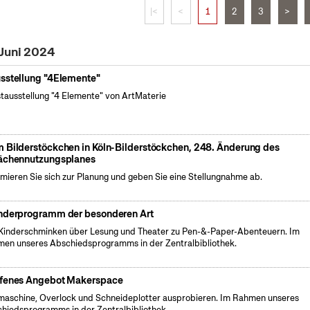
|<
<
1
2
3
>
 Juni 2024
sstellung "4Elemente"
tausstellung "4 Elemente" von ArtMaterie
 Bilderstöckchen in Köln-Bilderstöckchen, 248. Änderung des
ächennutzungsplanes
rmieren Sie sich zur Planung und geben Sie eine Stellungnahme ab.
nderprogramm der besonderen Art
Kinderschminken über Lesung und Theater zu Pen-&-Paper-Abenteuern. Im
en unseres Abschiedsprogramms in der Zentralbibliothek.
fenes Angebot Makerspace
aschine, Overlock und Schneideplotter ausprobieren. Im Rahmen unseres
hiedsprogramms in der Zentralbibliothek.