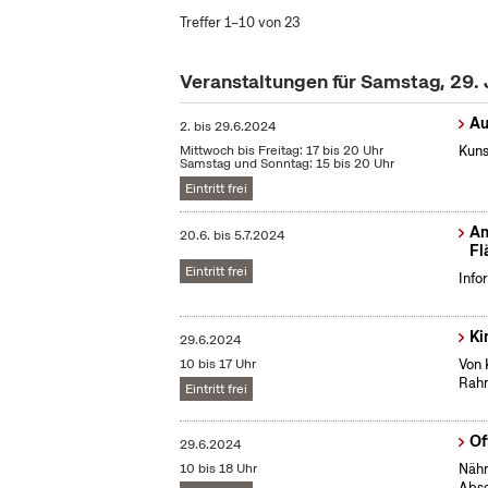
Treffer 1–10 von 23
Veranstaltungen für Samstag, 29.
Au
2.
bis
29.6.2024
Mittwoch bis Freitag: 17 bis 20 Uhr
Kuns
Samstag und Sonntag: 15 bis 20 Uhr
Eintritt frei
Am
20.6.
bis
5.7.2024
Fl
Eintritt frei
Info
Ki
29.6.2024
10 bis 17 Uhr
Von 
Rahm
Eintritt frei
Of
29.6.2024
10 bis 18 Uhr
Nähm
Absc