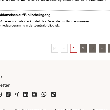
ldameisen auf Bibliotheksgang
 Ameisenformation erkundet das Gebäude. Im Rahmen unseres
hiedsprogramms in der Zentralbibliothek.
|<
<
1
2
3
>
e
etter