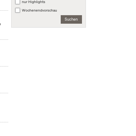
nur Highlights
Wochenendvorschau
Suchen
m