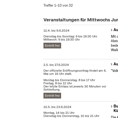
Treffer 1–10 von 32
Veranstaltungen für Mittwochs Ju
Au
12.4.
bis
9.6.2024
Dienstag bis Sonntag: 9 bis 16:30 Uhr
Mit 
Mittwoch: 9 bis 19:30 Uhr
Hist
bede
Eintritt frei
Wall
Au
2.5.
bis
27.6.2024
Der offizielle Eröffnungsvortrag findet am 6.
"Vol
Mai um 16 Uhr statt.
Montag bis Donnerstag, 8 bis 17 Uhr
Freitag, 8 bis 12 Uhr
Der letzte Einlass ist jeweils 30 Minuten vor
Schließung.
Eintritt frei
Bu
10.5.
bis
23.6.2024
Kü
Montag, 14 bis 21 Uhr
Dienstag bis Donnerstag, 10 bis 21 Uhr
Die 