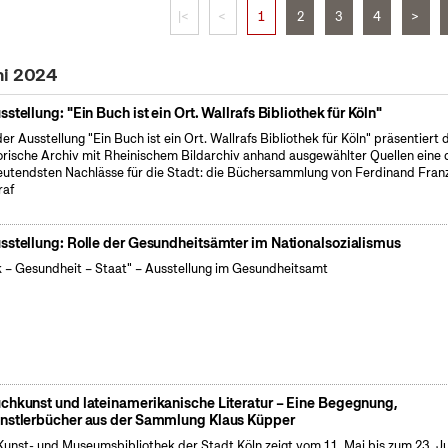
|<
<
1
2
3
4
>
ni 2024
sstellung: "Ein Buch ist ein Ort. Wallrafs Bibliothek für Köln"
der Ausstellung "Ein Buch ist ein Ort. Wallrafs Bibliothek für Köln" präsentiert 
orische Archiv mit Rheinischem Bildarchiv anhand ausgewählter Quellen eine 
utendsten Nachlässe für die Stadt: die Büchersammlung von Ferdinand Fran
raf
sstellung: Rolle der Gesundheitsämter im Nationalsozialismus
k – Gesundheit – Staat" – Ausstellung im Gesundheitsamt
chkunst und lateinamerikanische Literatur – Eine Begegnung,
nstlerbücher aus der Sammlung Klaus Küpper
Kunst- und Museumsbibliothek der Stadt Köln zeigt vom 11. Mai bis zum 23. J