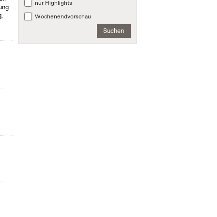
nur Highlights
ung
,
Wochenendvorschau
Suchen