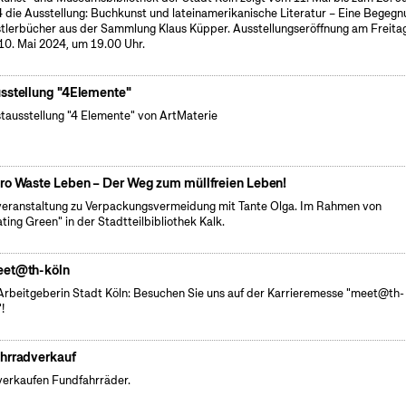
 die Ausstellung: Buchkunst und lateinamerikanische Literatur – Eine Begegn
tlerbücher aus der Sammlung Klaus Küpper. Ausstellungseröffnung am Freitag
10. Mai 2024, um 19.00 Uhr.
sstellung "4Elemente"
tausstellung "4 Elemente" von ArtMaterie
ro Waste Leben – Der Weg zum müllfreien Leben!
veranstaltung zu Verpackungsvermeidung mit Tante Olga. Im Rahmen von
ating Green" in der Stadtteilbibliothek Kalk.
et@th-köln
Arbeitgeberin Stadt Köln: Besuchen Sie uns auf der Karrieremesse "meet@th-
!
hrradverkauf
verkaufen Fundfahrräder.