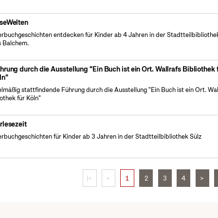
seWelten
erbuchgeschichten entdecken für Kinder ab 4 Jahren in der Stadtteilbibliothe
 Balchem.
hrung durch die Ausstellung "Ein Buch ist ein Ort. Wallrafs Bibliothek 
ln"
lmäßig stattfindende Führung durch die Ausstellung "Ein Buch ist ein Ort. Wal
iothek für Köln"
rlesezeit
erbuchgeschichten für Kinder ab 3 Jahren in der Stadtteilbibliothek Sülz
|<
<
1
2
3
4
>