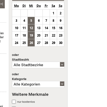
>|
Mo
Di
Mi
Do
Fr
Sa
So
1
2
3
4
5
6
7
8
9
10
11
12
13
14
15
16
das
17
18
19
20
21
22
23
der
z
24
25
26
27
28
29
30
oder
Stadtbezirk
oder
Kategorie
Weitere Merkmale
nur kostenlos
uni