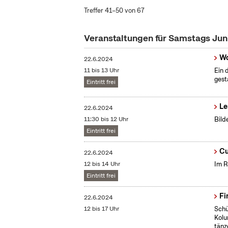
Treffer 41–50 von 67
Veranstaltungen für Samstags Ju
Wo
22.6.2024
11 bis 13 Uhr
Ein 
gest
Eintritt frei
Le
22.6.2024
11:30 bis 12 Uhr
Bild
Eintritt frei
Cu
22.6.2024
12 bis 14 Uhr
Im R
Eintritt frei
Fi
22.6.2024
12 bis 17 Uhr
Schü
Kolu
tänz