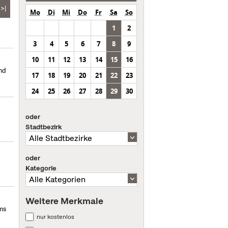
>|
Mo
Di
Mi
Do
Fr
Sa
So
1
2
3
4
5
6
7
8
9
10
11
12
13
14
15
16
nd
17
18
19
20
21
22
23
24
25
26
27
28
29
30
oder
Stadtbezirk
oder
Kategorie
Weitere Merkmale
ms
nur kostenlos