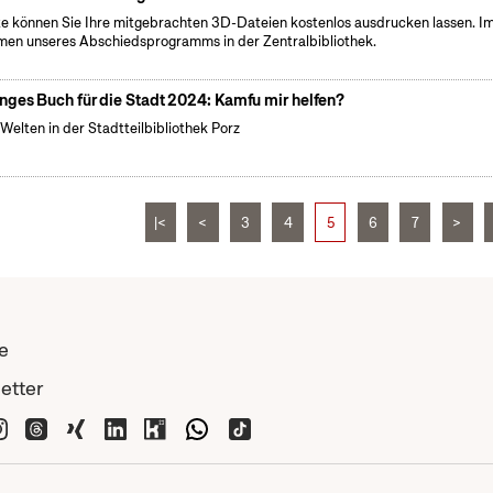
e können Sie Ihre mitgebrachten 3D-Dateien kostenlos ausdrucken lassen. I
en unseres Abschiedsprogramms in der Zentralbibliothek.
nges Buch für die Stadt 2024: Kamfu mir helfen?
Welten in der Stadtteilbibliothek Porz
|<
<
3
4
5
6
7
>
e
etter