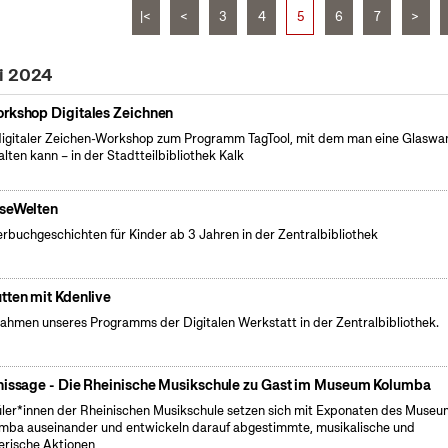
|<
<
3
4
5
6
7
>
ni 2024
rkshop Digitales Zeichnen
digitaler Zeichen-Workshop zum Programm TagTool, mit dem man eine Glaswa
alten kann – in der Stadtteilbibliothek Kalk
seWelten
erbuchgeschichten für Kinder ab 3 Jahren in der Zentralbibliothek
tten mit Kdenlive
ahmen unseres Programms der Digitalen Werkstatt in der Zentralbibliothek.
nissage - Die Rheinische Musikschule zu Gast im Museum Kolumba
ler*innen der Rheinischen Musikschule setzen sich mit Exponaten des Museu
mba auseinander und entwickeln darauf abgestimmte, musikalische und
erische Aktionen