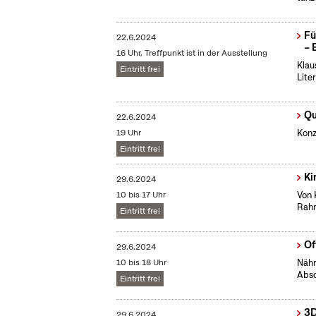
Fü
22.6.2024
– 
16 Uhr, Treffpunkt ist in der Ausstellung
Klau
Eintritt frei
Lite
Qu
22.6.2024
19 Uhr
Konz
Eintritt frei
Ki
29.6.2024
10 bis 17 Uhr
Von 
Rahm
Eintritt frei
Of
29.6.2024
10 bis 18 Uhr
Nähm
Absc
Eintritt frei
3D
29.6.2024