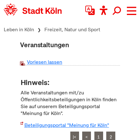
zum Inhalt springen
Leben in Köln
Freizeit, Natur und Sport
Veranstaltungen
Vorlesen lassen
Hinweis:
Alle Veranstaltungen mit/zu
Öffentlichkeitsbeteiligungen in Köln finden
Sie auf unserem Beteiligungsportal
"Meinung für Köln".
Beteiligungsportal "Meinung für Köln"
|<
<
1
2