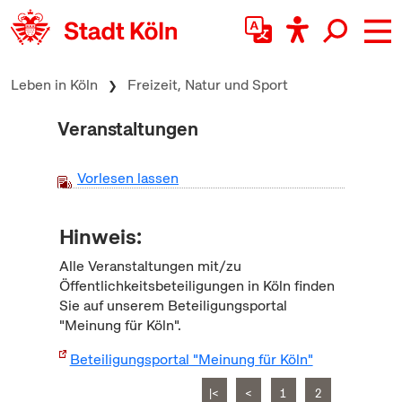
zum Inhalt springen
Leben in Köln
Freizeit, Natur und Sport
Veranstaltungen
Vorlesen lassen
Hinweis:
Alle Veranstaltungen mit/zu
Öffentlichkeitsbeteiligungen in Köln finden
Sie auf unserem Beteiligungsportal
"Meinung für Köln".
Beteiligungsportal "Meinung für Köln"
|<
<
1
2