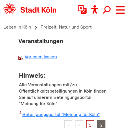
zum Inhalt springen
Leben in Köln
Freizeit, Natur und Sport
Veranstaltungen
Vorlesen lassen
Hinweis:
Alle Veranstaltungen mit/zu
Öffentlichkeitsbeteiligungen in Köln finden
Sie auf unserem Beteiligungsportal
"Meinung für Köln".
Beteiligungsportal "Meinung für Köln"
|<
<
1
2