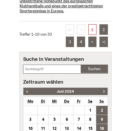
unbestrittene Höhepunkt des europäischen
Klubhandballs und eines der prestigeträchtigsten
Sportereignisse in Europa.
|<
<
1
2
Treffer 1–10 von 33
3
4
>
>|
Suche in Veranstaltungen
Suchen
Zeitraum wählen
Juni 2024
Mo
Di
Mi
Do
Fr
Sa
So
1
2
3
4
5
6
7
8
9
10
11
12
13
14
15
16