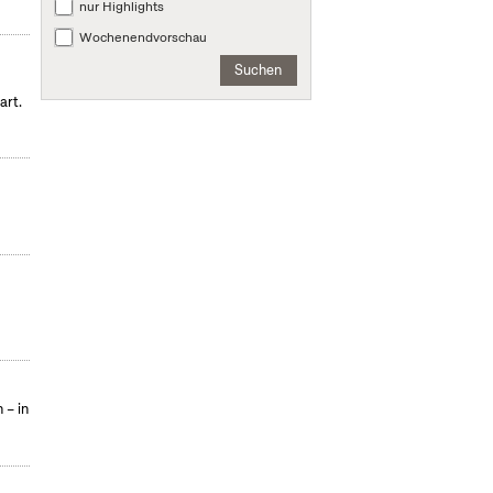
nur Highlights
Wochenendvorschau
Suchen
art.
 – in