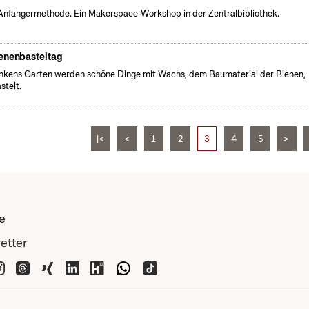
Anfängermethode. Ein Makerspace-Workshop in der Zentralbibliothek.
enenbasteltag
inkens Garten werden schöne Dinge mit Wachs, dem Baumaterial der Bienen,
stelt.
|<
<
1
2
3
4
5
>
e
etter