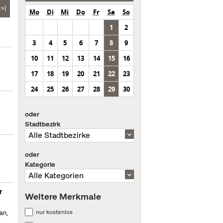
>|
Mo
Di
Mi
Do
Fr
Sa
So
1
2
3
4
5
6
7
8
9
10
11
12
13
14
15
16
17
18
19
20
21
22
23
24
25
26
27
28
29
30
oder
Stadtbezirk
oder
Kategorie
r
Weitere Merkmale
nur kostenlos
an,