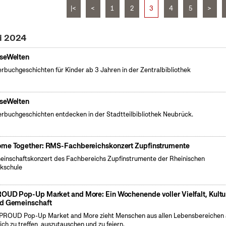
|<
<
1
2
3
4
5
>
ni 2024
seWelten
erbuchgeschichten für Kinder ab 3 Jahren in der Zentralbibliothek
seWelten
erbuchgeschichten entdecken in der Stadtteilbibliothek Neubrück.
me Together: RMS-Fachbereichskonzert Zupfinstrumente
inschaftskonzert des Fachbereichs Zupfinstrumente der Rheinischen
kschule
OUD Pop-Up Market and More: Ein Wochenende voller Vielfalt, Kultu
d Gemeinschaft
PROUD Pop-Up Market and More zieht Menschen aus allen Lebensbereichen 
ich zu treffen, auszutauschen und zu feiern.