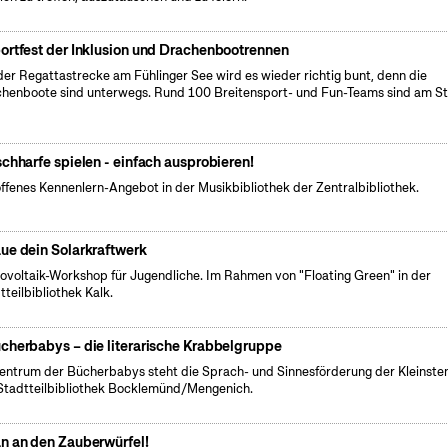
ortfest der Inklusion und Drachenbootrennen
der Regattastrecke am Fühlinger See wird es wieder richtig bunt, denn die
henboote sind unterwegs. Rund 100 Breitensport- und Fun-Teams sind am St
schharfe spielen - einfach ausprobieren!
offenes Kennenlern-Angebot in der Musikbibliothek der Zentralbibliothek.
ue dein Solarkraftwerk
tovoltaik-Workshop für Jugendliche. Im Rahmen von "Floating Green" in der
tteilbibliothek Kalk.
cherbabys – die literarische Krabbelgruppe
entrum der Bücherbabys steht die Sprach- und Sinnesförderung der Kleinsten
Stadtteilbibliothek Bocklemünd/Mengenich.
n an den Zauberwürfel!