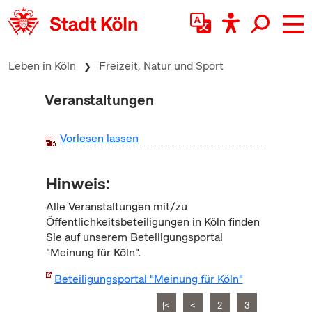
zum Inhalt springen
Leben in Köln
Freizeit, Natur und Sport
Veranstaltungen
Vorlesen lassen
Hinweis:
Alle Veranstaltungen mit/zu
Öffentlichkeitsbeteiligungen in Köln finden
Sie auf unserem Beteiligungsportal
"Meinung für Köln".
Beteiligungsportal "Meinung für Köln"
|<
<
2
3