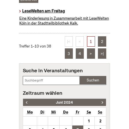
LeseWelten am Freitag
Eine Kinderlesung in Zusammenarbeit mit LeseWelten
Köln in der Stadtteilbibliothek Kalk.
|<
<
1
2
Treffer 1–10 von 38
3
4
>
>|
Suche in Veranstaltungen
Suchen
Zeitraum wählen
Juni 2024
Mo
Di
Mi
Do
Fr
Sa
So
1
2