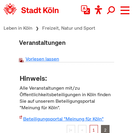
zum Inhalt springen
Leben in Köln
Freizeit, Natur und Sport
Veranstaltungen
Vorlesen lassen
Hinweis:
Alle Veranstaltungen mit/zu
Öffentlichkeitsbeteiligungen in Köln finden
Sie auf unserem Beteiligungsportal
"Meinung für Köln".
Beteiligungsportal "Meinung für Köln"
|<
<
1
2