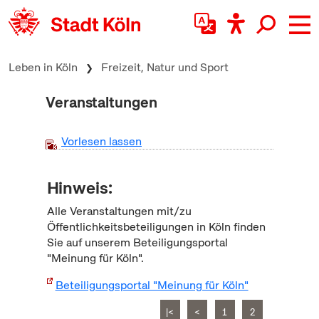
zum Inhalt springen
Leben in Köln
Freizeit, Natur und Sport
Veranstaltungen
Vorlesen lassen
Hinweis:
Alle Veranstaltungen mit/zu
Öffentlichkeitsbeteiligungen in Köln finden
Sie auf unserem Beteiligungsportal
"Meinung für Köln".
Beteiligungsportal "Meinung für Köln"
|<
<
1
2