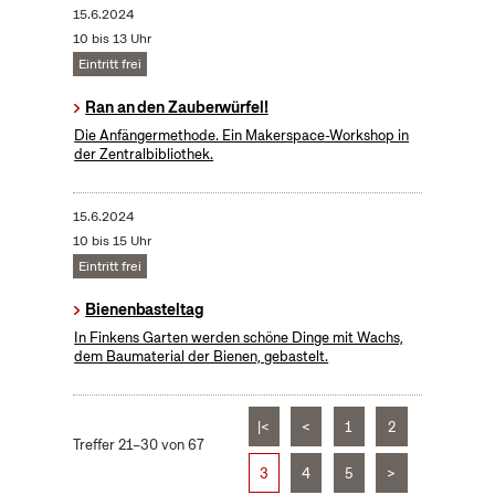
15.6.2024
10 bis 13 Uhr
Eintritt frei
Ran an den Zauberwürfel!
Die Anfängermethode. Ein Makerspace-Workshop in
der Zentralbibliothek.
15.6.2024
10 bis 15 Uhr
Eintritt frei
Bienenbasteltag
In Finkens Garten werden schöne Dinge mit Wachs,
dem Baumaterial der Bienen, gebastelt.
|<
<
1
2
Treffer 21–30 von 67
3
4
5
>