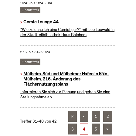
16:45 bis 18:45 Uhr
Eintritt frei
Comic Lounge 44
"Wie zeichne ich eine Comicfigur?" mit Leo Leowald in
der Stadtteilbibliothek Haus Balchem
27.6.
bis
31.7.2024
Eintritt frei
Mülheim-Süd und Mülheimer Hafen in Köln-
Mülheim, 216. Änderung des
Flächennutzungsplans
Informieren Sie sich zur Planung und geben Sie eine
Stellungnahme ab.
|<
<
1
2
Treffer 31–40 von 42
3
4
5
>