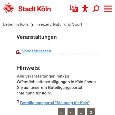
zum Inhalt springen
Leben in Köln
Freizeit, Natur und Sport
Veranstaltungen
Vorlesen lassen
Hinweis:
Alle Veranstaltungen mit/zu
Öffentlichkeitsbeteiligungen in Köln finden
Sie auf unserem Beteiligungsportal
"Meinung für Köln".
Beteiligungsportal "Meinung für Köln"
|<
<
1
2