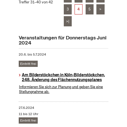
Treffer 31–40 von 42
3
4
5
>
>|
Veranstaltungen für Donnerstags Juni
2024
20.6.
bis
5.7.2024
Eintritt frei
Am Bilderstöckchen in Köln-Bilderstöckchen,
248. Änderung des Flächennutzungsplanes
Informieren Sie sich zur Planung und geben Sie eine
Stellungnahme ab.
27.6.2024
11 bis 12 Uhr
Eintritt frei