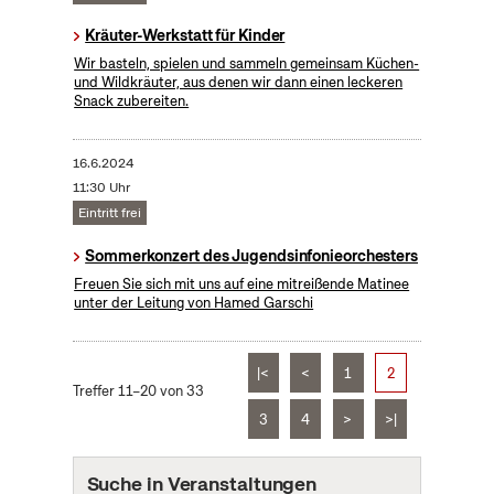
Kräuter-Werkstatt für Kinder
Wir basteln, spielen und sammeln gemeinsam Küchen-
und Wildkräuter, aus denen wir dann einen leckeren
Snack zubereiten.
16.6.2024
11:30 Uhr
Eintritt frei
Sommerkonzert des Jugendsinfonieorchesters
Freuen Sie sich mit uns auf eine mitreißende Matinee
unter der Leitung von Hamed Garschi
|<
<
1
2
Treffer 11–20 von 33
3
4
>
>|
Suche in Veranstaltungen