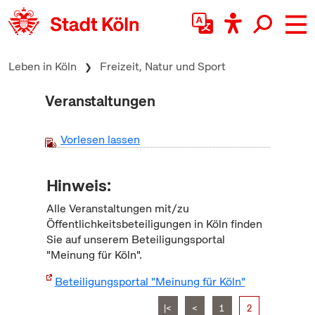
zum Inhalt springen
Leben in Köln
Freizeit, Natur und Sport
Veranstaltungen
Vorlesen lassen
Hinweis:
Alle Veranstaltungen mit/zu
Öffentlichkeitsbeteiligungen in Köln finden
Sie auf unserem Beteiligungsportal
"Meinung für Köln".
Beteiligungsportal "Meinung für Köln"
|<
<
1
2