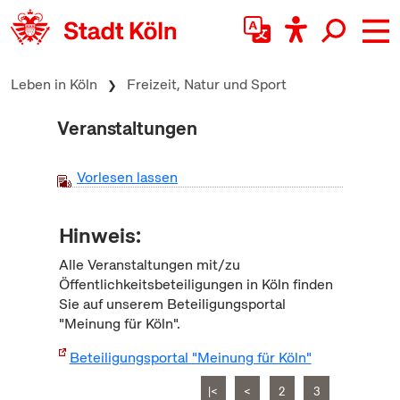
zum Inhalt springen
Leben in Köln
Freizeit, Natur und Sport
Veranstaltungen
Vorlesen lassen
Hinweis:
Alle Veranstaltungen mit/zu
Öffentlichkeitsbeteiligungen in Köln finden
Sie auf unserem Beteiligungsportal
"Meinung für Köln".
Beteiligungsportal "Meinung für Köln"
|<
<
2
3