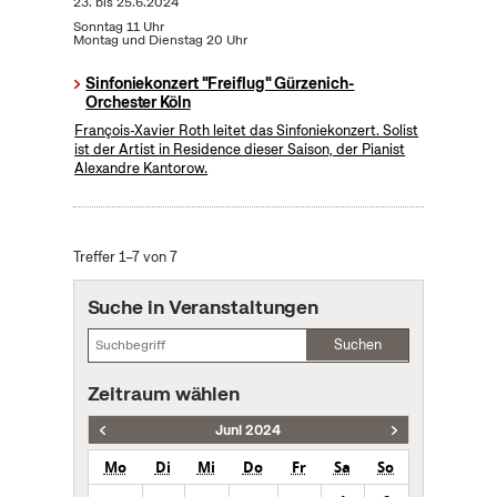
23.
bis
25.6.2024
Sonntag 11 Uhr
Montag und Dienstag 20 Uhr
Sinfoniekonzert "Freiflug" Gürzenich-
Orchester Köln
François-Xavier Roth leitet das Sinfoniekonzert. Solist
ist der Artist in Residence dieser Saison, der Pianist
Alexandre Kantorow.
Treffer 1–7 von 7
Suche in Veranstaltungen
Suchen
Zeitraum wählen
Juni 2024
Mo
Di
Mi
Do
Fr
Sa
So