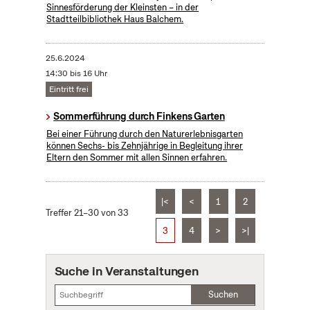
Sinnesförderung der Kleinsten – in der
Stadtteilbibliothek Haus Balchem.
25.6.2024
14:30 bis 16 Uhr
Eintritt frei
Sommerführung durch Finkens Garten
Bei einer Führung durch den Naturerlebnisgarten
können Sechs- bis Zehnjährige in Begleitung ihrer
Eltern den Sommer mit allen Sinnen erfahren.
|<
<
1
2
Treffer 21–30 von 33
3
4
>
>|
Suche in Veranstaltungen
Suchen