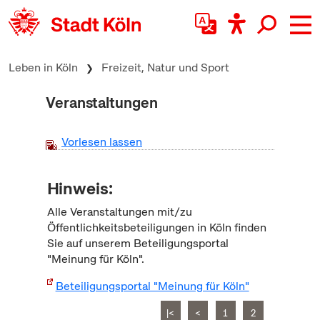
zum Inhalt springen
Leben in Köln
Freizeit, Natur und Sport
Veranstaltungen
Vorlesen lassen
Hinweis:
Alle Veranstaltungen mit/zu
Öffentlichkeitsbeteiligungen in Köln finden
Sie auf unserem Beteiligungsportal
"Meinung für Köln".
Beteiligungsportal "Meinung für Köln"
|<
<
1
2