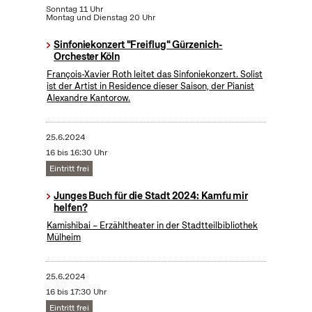
Sonntag 11 Uhr
Montag und Dienstag 20 Uhr
Sinfoniekonzert "Freiflug" Gürzenich-
Orchester Köln
François-Xavier Roth leitet das Sinfoniekonzert. Solist
ist der Artist in Residence dieser Saison, der Pianist
Alexandre Kantorow.
25.6.2024
16 bis 16:30 Uhr
Eintritt frei
Junges Buch für die Stadt 2024: Kamfu mir
helfen?
Kamishibai – Erzähltheater in der Stadtteilbibliothek
Mülheim
25.6.2024
16 bis 17:30 Uhr
Eintritt frei