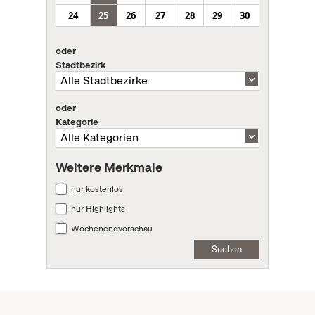
24
25
26
27
28
29
30
oder
Stadtbezirk
oder
Kategorie
Weitere Merkmale
nur kostenlos
nur Highlights
Wochenendvorschau
Suchen