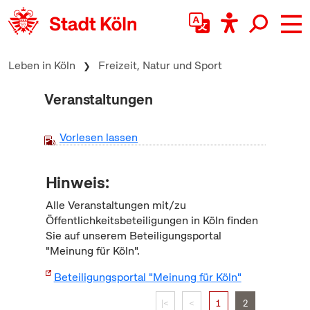
zum Inhalt springen
Leben in Köln
Freizeit, Natur und Sport
Veranstaltungen
Vorlesen lassen
Hinweis:
Alle Veranstaltungen mit/zu
Öffentlichkeitsbeteiligungen in Köln finden
Sie auf unserem Beteiligungsportal
"Meinung für Köln".
Beteiligungsportal "Meinung für Köln"
|<
<
1
2