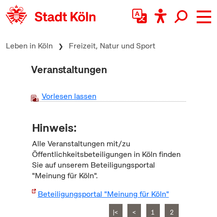
zum Inhalt springen
Leben in Köln
Freizeit, Natur und Sport
Veranstaltungen
Vorlesen lassen
Hinweis:
Alle Veranstaltungen mit/zu
Öffentlichkeitsbeteiligungen in Köln finden
Sie auf unserem Beteiligungsportal
"Meinung für Köln".
Beteiligungsportal "Meinung für Köln"
|<
<
1
2