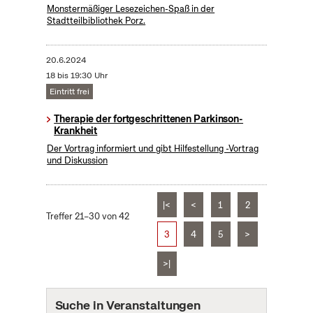
Monstermäßiger Lesezeichen-Spaß in der
Stadtteilbibliothek Porz.
20.6.2024
18 bis 19:30 Uhr
Eintritt frei
Therapie der fortgeschrittenen Parkinson-
Krankheit
Der Vortrag informiert und gibt Hilfestellung -Vortrag
und Diskussion
|<
<
1
2
Treffer 21–30 von 42
3
4
5
>
>|
Suche in Veranstaltungen