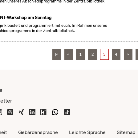
en unseres Abschiedsprogramms in der Zentralbibliothek.
NT-Workshop am Sonntag
fjmk bastelt und programmiert mit euch. Im Rahmen unseres
hiedsprogramms in der Zentralbibliothek.
|<
<
1
2
3
4
>
e
etter
heit
Gebärdensprache
Leichte Sprache
Sitemap