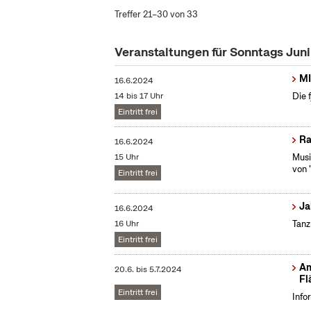
Treffer 21–30 von 33
Veranstaltungen für Sonntags Jun
MI
16.6.2024
14 bis 17 Uhr
Die 
Eintritt frei
Ra
16.6.2024
15 Uhr
Musi
von 
Eintritt frei
Ja
16.6.2024
16 Uhr
Tanz
Eintritt frei
Am
20.6.
bis
5.7.2024
Fl
Eintritt frei
Info