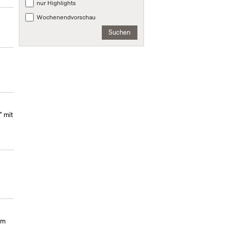
nur Highlights
Wochenendvorschau
Suchen
" mit
Im