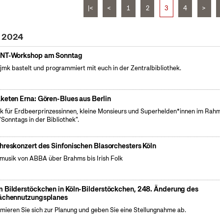
|<
<
1
2
3
4
>
i 2024
NT-Workshop am Sonntag
fjmk bastelt und programmiert mit euch in der Zentralbibliothek.
keten Erna: Gören-Blues aus Berlin
k für Erdbeerprinzessinnen, kleine Monsieurs und Superhelden*innen im Rah
"Sonntags in der Bibliothek".
hreskonzert des Sinfonischen Blasorchesters Köln
musik von ABBA über Brahms bis Irish Folk
 Bilderstöckchen in Köln-Bilderstöckchen, 248. Änderung des
ächennutzungsplanes
rmieren Sie sich zur Planung und geben Sie eine Stellungnahme ab.