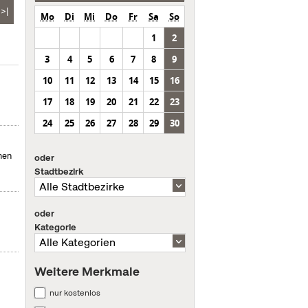
>|
Mo
Di
Mi
Do
Fr
Sa
So
1
2
3
4
5
6
7
8
9
10
11
12
13
14
15
16
17
18
19
20
21
22
23
24
25
26
27
28
29
30
men
oder
Stadtbezirk
oder
Kategorie
Weitere Merkmale
nur kostenlos