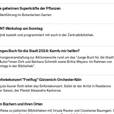
e geheimen Superkräfte der Pflanzen
lienführung im Botanischen Garten
NT-Workshop am Sonntag
fjmk bastelt und programmiert mit euch in der Zentralbibliothek.
nges Buch für die Stadt 2024: Kamfu mir helfen?
fnungsveranstaltung zur Aktionswoche rund um das "Junge Buch für die Stadt
Autor*innen Dirk und Barbara Schmidt sowie Britta Weyers. Im Rahmen von
ntags in der Bibliothek".
nfoniekonzert "Freiflug" Gürzenich-Orchester Köln
çois-Xavier Roth leitet das Sinfoniekonzert. Solist ist der Artist in Residence
er Saison, der Pianist Alexandre Kantorow.
n Büchern und ihren Orten
 Reise zu jüdischen Bibliotheken mit Ursula Reuter und Constanze Baumgart. 