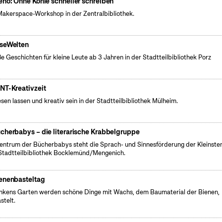
eno: Ohne Kohle schneller schreiben
Makerspace-Workshop in der Zentralbibliothek.
seWelten
e Geschichten für kleine Leute ab 3 Jahren in der Stadtteilbibliothek Porz
NT-Kreativzeit
esen lassen und kreativ sein in der Stadtteilbibliothek Mülheim.
cherbabys – die literarische Krabbelgruppe
entrum der Bücherbabys steht die Sprach- und Sinnesförderung der Kleinsten
Stadtteilbibliothek Bocklemünd/Mengenich.
enenbasteltag
inkens Garten werden schöne Dinge mit Wachs, dem Baumaterial der Bienen,
stelt.