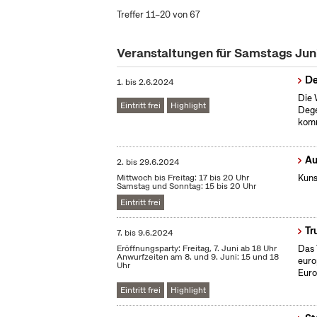
Treffer 11–20 von 67
Veranstaltungen für Samstags Ju
De
1.
bis
2.6.2024
Die 
Eintritt frei
Highlight
Dege
komm
Au
2.
bis
29.6.2024
Mittwoch bis Freitag: 17 bis 20 Uhr
Kuns
Samstag und Sonntag: 15 bis 20 Uhr
Eintritt frei
Tr
7.
bis
9.6.2024
Eröffnungsparty: Freitag, 7. Juni ab 18 Uhr
Das 
Anwurfzeiten am 8. und 9. Juni: 15 und 18
euro
Uhr
Euro
Eintritt frei
Highlight