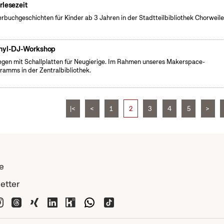
rlesezeit
erbuchgeschichten für Kinder ab 3 Jahren in der Stadtteilbibliothek Chorweile
nyl-DJ-Workshop
egen mit Schallplatten für Neugierige. Im Rahmen unseres Makerspace-
ramms in der Zentralbibliothek.
|<
<
1
2
3
4
5
>
e
etter