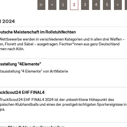
|<
<
1
2
3
4
5
>
ni 2024
utsche Meisterschaft im Rollstuhlfechten
Wettbewerbe werden in verschiedenen Kategorien und in allen drei Waffen –
n, Florett und Säbel – ausgetragen. Fechter*innen aus ganz Deutschland
en nach Köln.
sstellung "4Elemente"
tausstellung "4 Elemente" von ArtMaterie
uckScout24 EHF FINAL4
TruckScout24 EHF FINAL4 2024 ist der unbestrittene Höhepunkt des
päischen Klubhandballs und eines der prestigeträchtigsten Sportereignisse in
pa.