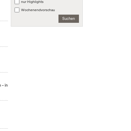
nur Highlights
Wochenendvorschau
Suchen
 – in