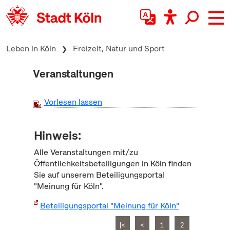
zum Inhalt springen
Leben in Köln
Freizeit, Natur und Sport
Veranstaltungen
Vorlesen lassen
Hinweis:
Alle Veranstaltungen mit/zu
Öffentlichkeitsbeteiligungen in Köln finden
Sie auf unserem Beteiligungsportal
"Meinung für Köln".
Beteiligungsportal "Meinung für Köln"
|<
<
1
2